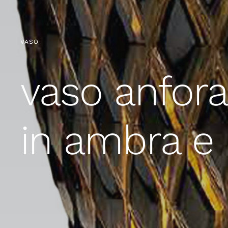
VASO
vaso anfora 
in ambra e 