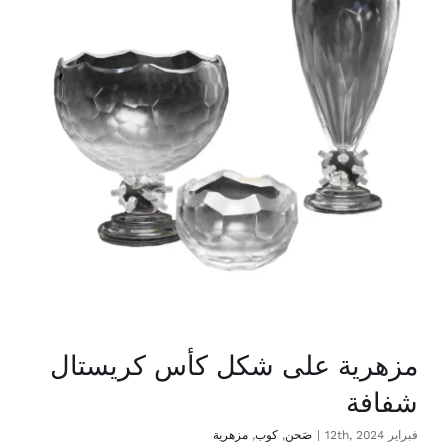
مزهرية على شكل كأس كريستال
شفافة
فبراير 12th, 2024
|
صَحن
,
كوب
,
مزهرية